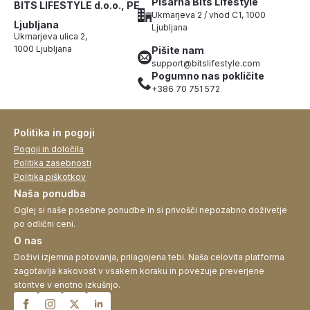
Pisarna Bits Lifestyle
BITS LIFESTYLE d.o.o., PE
Ukmarjeva 2 / vhod C1, 1000
Ljubljana
Ljubljana
Ukmarjeva ulica 2,
1000 Ljubljana
Pišite nam
support@bitslifestyle.com
Pogumno nas pokličite
+386 70 751 572
Politika in pogoji
Pogoji in določila
Politika zasebnosti
Politika piškotkov
Naša ponudba
Oglej si naše posebne ponudbe in si privošči nepozabno doživetje
po odlični ceni.
O nas
Doživi izjemna potovanja, prilagojena tebi. Naša celovita platforma
zagotavlja kakovost v vsakem koraku in povezuje preverjene
storitve v enotno izkušnjo.