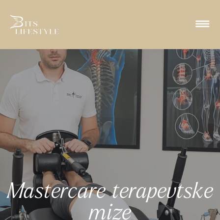
Mastercare terapevtske
mize