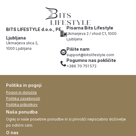
Pisarna Bits Lifestyle
BITS LIFESTYLE d.o.o., PE
Ukmarjeva 2 / vhod C1, 1000
Ljubljana
Ljubljana
Ukmarjeva ulica 2,
1000 Ljubljana
Pišite nam
support@bitslifestyle.com
Pogumno nas pokličite
+386 70 751 572
Politika in pogoji
Pogoji in določila
Politika zasebnosti
Politika piškotkov
Naša ponudba
Oglej si naše posebne ponudbe in si privošči nepozabno doživetje
po odlični ceni.
O nas