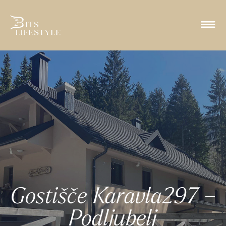
Gostišče Karavla297 –
Podljubelj