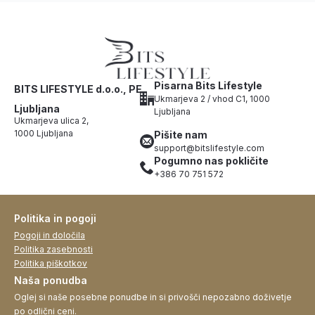
Pisarna Bits Lifestyle
BITS LIFESTYLE d.o.o., PE
Ukmarjeva 2 / vhod C1, 1000
Ljubljana
Ljubljana
Ukmarjeva ulica 2,
1000 Ljubljana
Pišite nam
support@bitslifestyle.com
Pogumno nas pokličite
+386 70 751 572
Politika in pogoji
Pogoji in določila
Politika zasebnosti
Politika piškotkov
Naša ponudba
Oglej si naše posebne ponudbe in si privošči nepozabno doživetje
po odlični ceni.