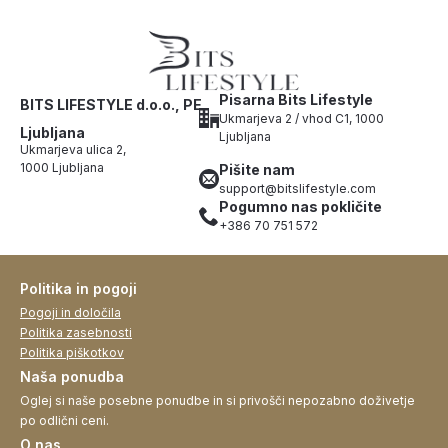
Pisarna Bits Lifestyle
BITS LIFESTYLE d.o.o., PE
Ukmarjeva 2 / vhod C1, 1000
Ljubljana
Ljubljana
Ukmarjeva ulica 2,
1000 Ljubljana
Pišite nam
support@bitslifestyle.com
Pogumno nas pokličite
+386 70 751 572
Politika in pogoji
Pogoji in določila
Politika zasebnosti
Politika piškotkov
Naša ponudba
Oglej si naše posebne ponudbe in si privošči nepozabno doživetje
po odlični ceni.
O nas