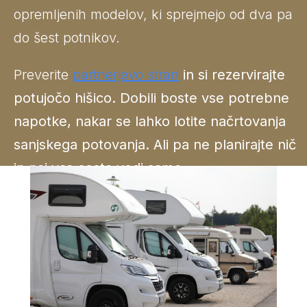
opremljenih modelov, ki sprejmejo od dva pa
do šest potnikov.
Preverite
partnerjevo stran
in si rezervirajte
potujočo hišico. Dobili boste vse potrebne
napotke, nakar se lahko lotite načrtovanja
sanjskega potovanja. Ali pa ne planirajte nič
in naj vas cesta vodi sama.