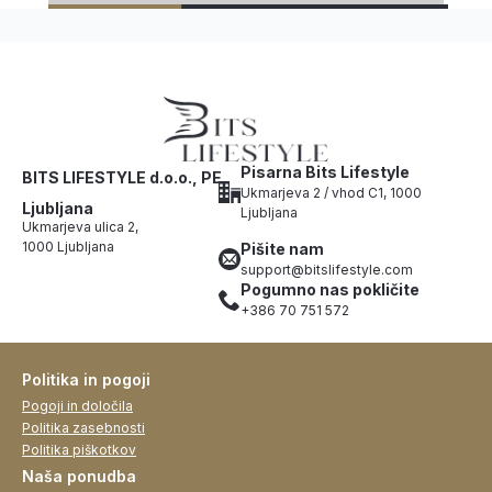
Pisarna Bits Lifestyle
BITS LIFESTYLE d.o.o., PE
Ukmarjeva 2 / vhod C1, 1000
Ljubljana
Ljubljana
Ukmarjeva ulica 2,
1000 Ljubljana
Pišite nam
support@bitslifestyle.com
Pogumno nas pokličite
+386 70 751 572
Politika in pogoji
Pogoji in določila
Politika zasebnosti
Politika piškotkov
Naša ponudba