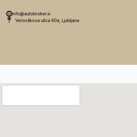
info@autobroker.si
Verovškova ulica 60a, Ljubljana