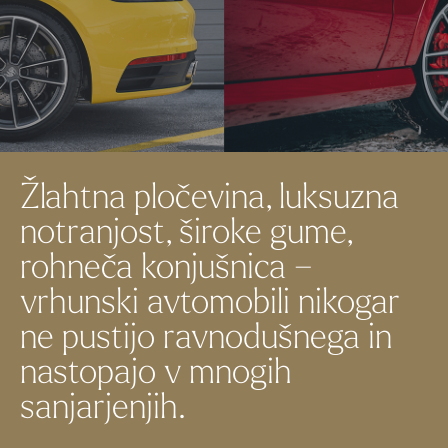
Žlahtna pločevina, luksuzna
notranjost, široke gume,
rohneča konjušnica –
vrhunski avtomobili nikogar
ne pustijo ravnodušnega in
nastopajo v mnogih
sanjarjenjih.