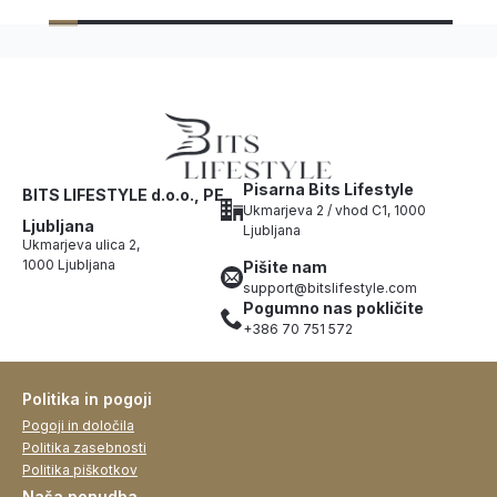
Pisarna Bits Lifestyle
BITS LIFESTYLE d.o.o., PE
Ukmarjeva 2 / vhod C1, 1000
Ljubljana
Ljubljana
Ukmarjeva ulica 2,
1000 Ljubljana
Pišite nam
support@bitslifestyle.com
Pogumno nas pokličite
+386 70 751 572
Politika in pogoji
Pogoji in določila
Politika zasebnosti
Politika piškotkov
Naša ponudba