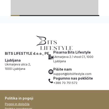
Pisarna Bits Lifestyle
BITS LIFESTYLE d.o.o., PE
Ukmarjeva 2 / vhod C1, 1000
Ljubljana
Ljubljana
Ukmarjeva ulica 2,
1000 Ljubljana
Pišite nam
support@bitslifestyle.com
Pogumno nas pokličite
+386 70 751 572
Politika in pogoji
Pogoji in določila
Politika zasebnosti