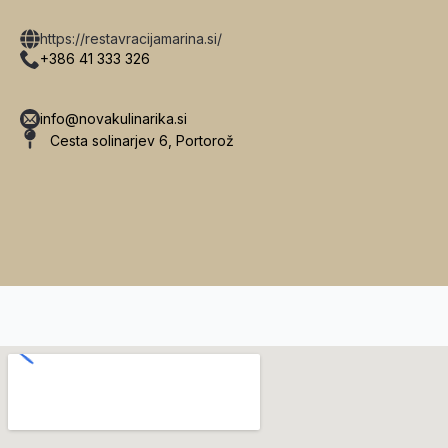
https://restavracijamarina.si/
+386 41 333 326
info@novakulinarika.si
Cesta solinarjev 6, Portorož