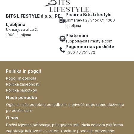
Pisarna Bits Lifestyle
BITS LIFESTYLE d.o.o., PE
Ukmarjeva 2 / vhod C1, 1000
Ljubljana
Ljubljana
Ukmarjeva ulica 2,
1000 Ljubljana
Pišite nam
support@bitslifestyle.com
Pogumno nas pokličite
+386 70 751 572
Politika in pogoji
Pogoji in določila
Politika zasebnosti
Politika piškotkov
Naša ponudba
Oglej si naše posebne ponudbe in si privošči nepozabno doživetje
po odlični ceni.
O nas
Doživi izjemna potovanja, prilagojena tebi. Naša celovita platforma
zagotavlja kakovost v vsakem koraku in povezuje preverjene