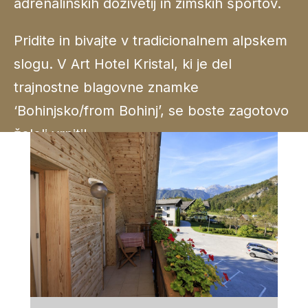
adrenalinskih doživetij in zimskih športov.
Pridite in bivajte v tradicionalnem alpskem
slogu. V Art Hotel Kristal, ki je del
trajnostne blagovne znamke
‘Bohinjsko/from Bohinj’, se boste zagotovo
želeli vrniti!